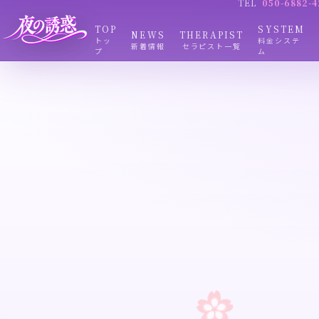
TEL
050-6882-4
TOP
SYSTEM
NEWS
THERAPIST
トッ
料金システ
新着情報
セラピスト一覧
プ
ム